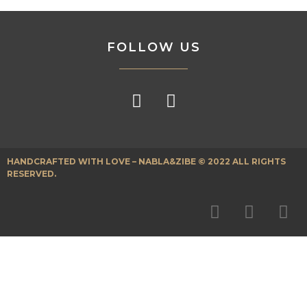
FOLLOW US
HANDCRAFTED WITH LOVE – NABLA&ZIBE © 2022 ALL RIGHTS
RESERVED.